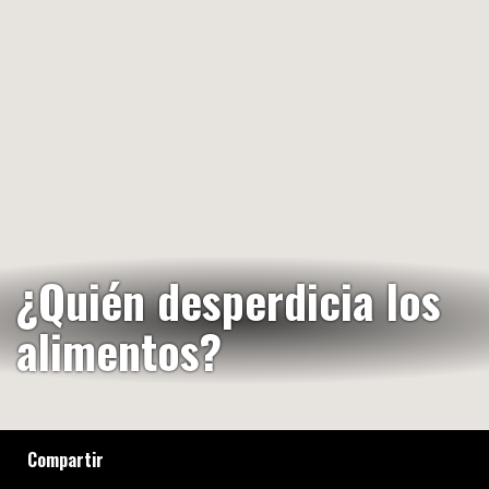
¿Quién desperdicia los
alimentos?
Compartir