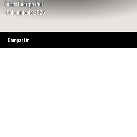
Fotos: Rodrigo Ruiz
19 de junio de 2025
Compartir
En la Ciudad de Buenos Aires, miles marcharon
contra la proscripción de Cristina Fernández
de Kirchner. Referentas como Luci Cavallero,
Flor Guimaraes y Marlene Wayar denunciaron
un Poder Judicial elitista y aliado del poder
económico, y recordaron el intento de
magnicidio del 1 de septiembre de 2022 como
parte de la violencia política y de género. En
las calles, el mensaje fue claro: “Sin justicia
independiente y popular no hay democracia ni
derechos para nadie”.