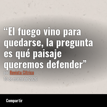
“El fuego vino para
quedarse, la pregunta
es qué paisaje
queremos defender”
por
Revista Cítrica
10 de marzo de 2026
Compartir