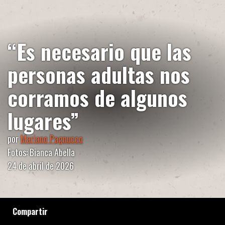
“Es necesario que las
personas adultas nos
corramos de algunos
lugares”
por
Mariano Pagnucco
Fotos: Bianca Abella
24 de abril de 2026
Compartir