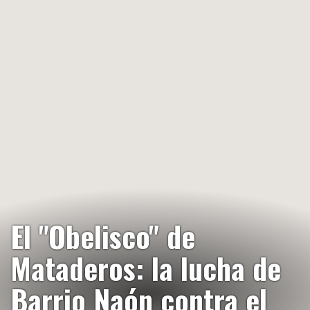
El "Obelisco" de
Mataderos: la lucha de
Barrio Naón contra el