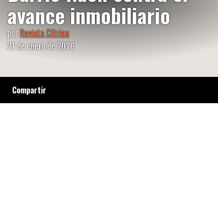
avance inmobiliario
por
Revista Cítrica
21 de enero de 2026
Compartir
Vecinxs del histórico pulmón residencial de la
Ciudad de Buenos Aires denuncian que el
Código Urbanístico amenaza la identidad de
su barrio. Tras lograr frenar judicialmente una
torre de 15 pisos, impulsan un proyecto de ley
para proteger sus casas bajas y evitar el
colapso de los servicios.