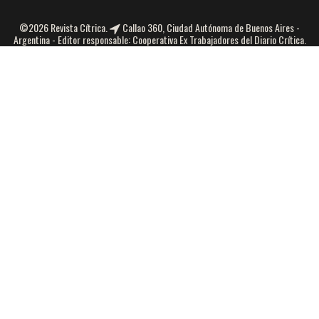
©2026 Revista Cítrica.
Callao 360, Ciudad Autónoma de Buenos Aires -
Argentina - Editor responsable: Cooperativa Ex Trabajadores del Diario Crítica.
Número de propiedad intelectual:5313125 -
infocitrica@gmail.com
| Tel.:
45626241
Seguinos en las redes sociales
Interactúa con nosotros.
Te esperamos.
Facebook
Facebook
Twitter
YouTube
Instagram
ACTUALIDAD
AMBIENTALISMO
DERECHOS HUMANOS