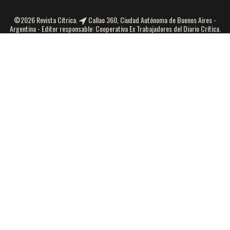
©2026 Revista Cítrica.
Callao 360, Ciudad Autónoma de Buenos Aires -
Argentina - Editor responsable: Cooperativa Ex Trabajadores del Diario Crítica.
Número de propiedad intelectual:5313125 -
infocitrica@gmail.com
| Tel.:
45626241
Seguinos en las redes sociales
Interactúa con nosotros.
Te esperamos.
Facebook
Facebook
Twitter
YouTube
Instagram
ACTUALIDAD
AMBIENTALISMO
DERECHOS HUMANOS