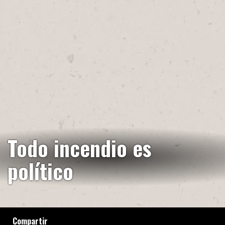
Todo incendio es
político
Compartir