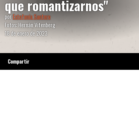
que romantizarnos"
por
Estefanía Santoro
Fotos: Hernán Vitenberg
18 de enero de 2023
Compartir
Araceli cuenta cómo fue acompañar a su hija
en un proceso que también la puso a prueba a
ella. Una deconstrucción día a día, mientras
sufrían la discriminación social de la escuela,
de compañerxs y xadres, y también del
sistema de salud. La mirada biologicista de la
ESI y los sueños que persigue Jessi a sus diez
años.