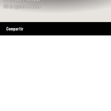
06 de agosto de 2019
Compartir
David Alfonso Neri Ovejero murió en un
confuso episodio, del que participaron
efectivos de Infantería, en un intento de
desalojo, en el barrio Floresta, de la capital de
Salta. A un mes del hecho, la causa no avanza
y los policías implicados están en libertad. El
miedo paraliza a la familia, que -en completa
soledad- exige justicia.