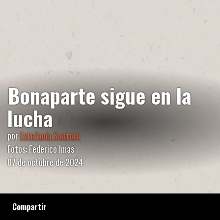
Bonaparte sigue en la
lucha
por
Estefanía Santoro
Fotos: Federico Imas
07 de octubre de 2024
Compartir