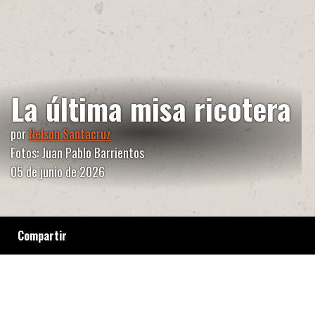
La última misa ricotera
por
Nelson Santacruz
Fotos: Juan Pablo Barrientos
05 de junio de 2026
Compartir
A través de fragmentos de la obra del Indio
Solari, recuerdos de adolescencia y escenas
de calle, la despedida es un duelo íntimo y una
liturgia popular. Canciones como lenguaje