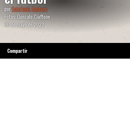
por
Estefanía Santoro
Fotos: Gonzalo Ciaffone
30 de mayo de 2022
Compartir
A pesar de que existen cinco testimonios
contra el entrenador de fútbol femenino Diego
Guacci, la AFA se niega a apartarlo de sus
funciones, mientras continúa en contacto con
menores en el club Defensa y Justicia.
Organizaciones feministas exigen que el caso
no quede impune.