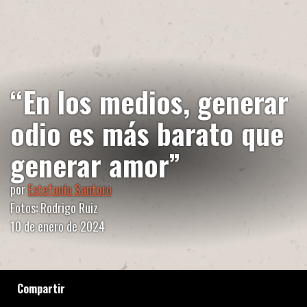
“En los medios, generar
odio es más barato que
generar amor”
por
Estefanía Santoro
Fotos: Rodrigo Ruiz
10 de enero de 2024
Compartir