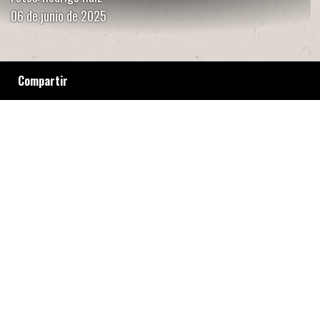
06 de junio de 2025
Compartir
Entre perdigones que llegaron al rostro de un
nene de nueve años y la solidaridad de un
merendero, las escenas de represión en el
barrio Santa María, en Bernal, ponen sobre la
mesa la mezcla de violencias que se vive en
los barrios más postergados del conurbano. El
Estado no lleva alimentos a los comedores,
pero sí balas.