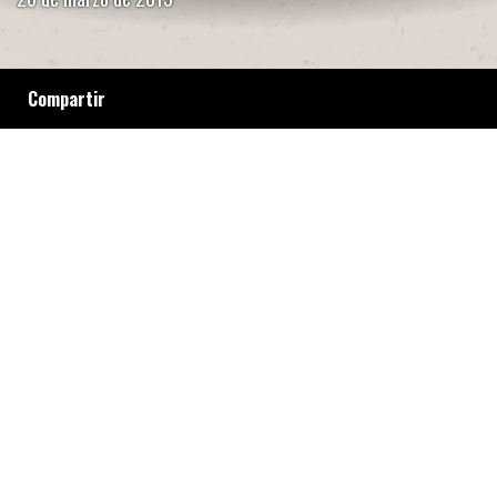
Compartir
Maca Sánchez se animó a denunciar al club
que la echó y logró la visibilidad de una
demanda histórica: que el fútbol femenino sea
profesional. El camino allanado por las
pioneras de los 70, 80 y 90, el empuje del
feminismo, la potencia de la lucha colectiva,
el gran logro anunciado por la AFA y el
acompañamiento de ex jugadores de la
selección en un picadito mixto organizado por
Amnistía Internacional.